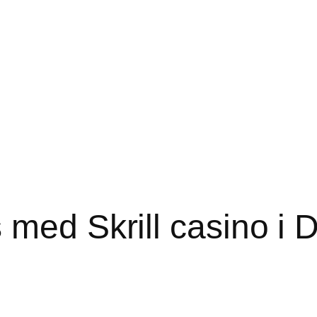
 med Skrill casino i 