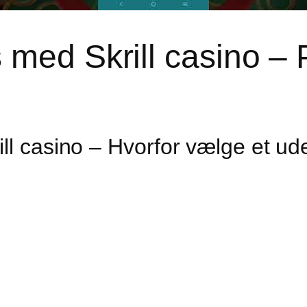
 med Skrill casino – P
ll casino – Hvorfor vælge et ud