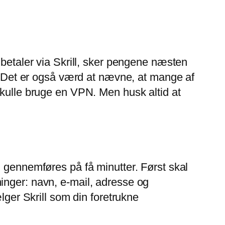
dbetaler via Skrill, sker pengene næsten
r. Det er også værd at nævne, at mange af
skulle bruge en VPN. Men husk altid at
n gennemføres på få minutter. Først skal
inger: navn, e‑mail, adresse og
lger Skrill som din foretrukne