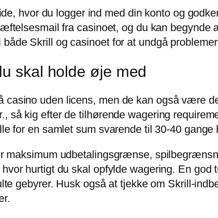
n side, hvor du logger ind med din konto og god
ræftelsesmail fra casinoet, og du kan begynde a
både Skrill og casinoet for at undgå problemer
du skal holde øje med
å casino uden licens, men de kan også være de
, så kig efter de tilhørende wagering requirem
ille for en samlet sum svarende til 30‑40 gange
derer maksimum udbetalingsgrænse, spilbegrænsn
 hvor hurtigt du skal opfylde wagering. En god 
ulte gebyrer. Husk også at tjekke om Skrill‑indbe
er.