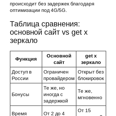
происходит без задержек благодаря
оптимизации под 4G/5G.
Таблица сравнения:
основной сайт vs get x
зеркало
Основной
get x
Функция
сайт
зеркало
Доступ в
Ограничен
Открыт без
России
провайдером
блокировок
Те же, но
Те же,
Бонусы
иногда с
мгновенно
задержкой
От 15
Время
От 2 до 4