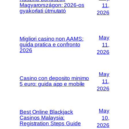
Magyarországon: 2026‑os
11,
gyakorlati útmutató
2026
May
Migliori casino non AAMS:
guida pratica e confronto
11,
2026
2026
May
Casino con deposito minimo
11,
5 euro: guida app e mobile
2026
May
Best Online Blackjack
Casinos Malaysia:
10,
Registration Steps Guide
2026