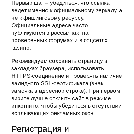
Первый шаг – убедиться, что ссылка
ведёт именно к официальному зеркалу, а
не к фишинговому ресурсу.
Официальные адреса часто
публикуются в рассылках, на
проверенных форумах и в соцсетях
казино.
Рекомендуем сохранять страницу в
закладках браузера, использовать
HTTPS‑соединение и проверять наличие
валидного SSL‑сертификата (знак
замочка в адресной строке). При первом
визите лучше открыть сайт в режиме
инкогнито, чтобы убедиться в отсутствии
всплывающих рекламных окон.
Регистрация и