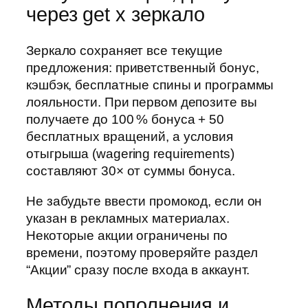
через get x зеркало
Зеркало сохраняет все текущие
предложения: приветственный бонус,
кэшбэк, бесплатные спины и программы
лояльности. При первом депозите вы
получаете до 100 % бонуса + 50
бесплатных вращений, а условия
отыгрыша (wagering requirements)
составляют 30× от суммы бонуса.
Не забудьте ввести промокод, если он
указан в рекламных материалах.
Некоторые акции ограничены по
времени, поэтому проверяйте раздел
“Акции” сразу после входа в аккаунт.
Методы пополнения и