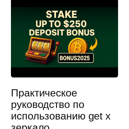
Практическое
руководство по
использованию get x
зеркало