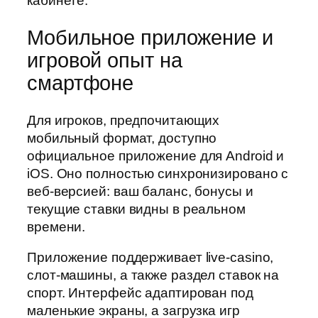
кабинете.
Мобильное приложение и
игровой опыт на
смартфоне
Для игроков, предпочитающих
мобильный формат, доступно
официальное приложение для Android и
iOS. Оно полностью синхронизировано с
веб‑версией: ваш баланс, бонусы и
текущие ставки видны в реальном
времени.
Приложение поддерживает live‑casino,
слот‑машины, а также раздел ставок на
спорт. Интерфейс адаптирован под
маленькие экраны, а загрузка игр