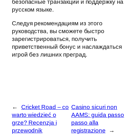
безопасные транзакции и поддержку на
русском языке.
Следуя рекомендациям из этого
руководства, вы сможете быстро
зарегистрироваться, получить
приветственный бонус и наслаждаться
игрой без лишних преград.
←
Cricket Road – co
Casino sicuri non
warto wiedzieć o
AAMS: guida passo
grze? Recenzja i
passo alla
przewodnik
registrazione
→