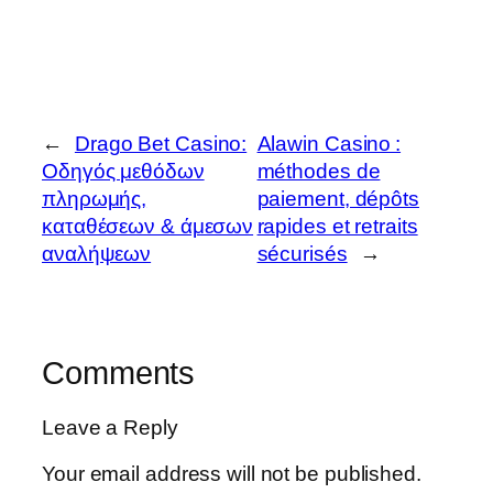
←
Drago Bet Casino:
Alawin Casino :
Οδηγός μεθόδων
méthodes de
πληρωμής,
paiement, dépôts
καταθέσεων & άμεσων
rapides et retraits
αναλήψεων
sécurisés
→
Comments
Leave a Reply
Your email address will not be published.