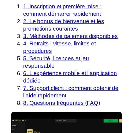
1. Inscription et première mise :
comment démarrer rapidement
2. Le bonus de bienvenue et les
promotions courantes
3. Méthodes de paiement disponibles
4. Retraits : vitesse, limites et
procédures
5. Sécurité, licences et jeu
responsable
6. L’expérience mobile et l’application
dédiée
7. Support client : comment obtenir de
l’aide rapidement
8. Questions fréquentes (FAQ)