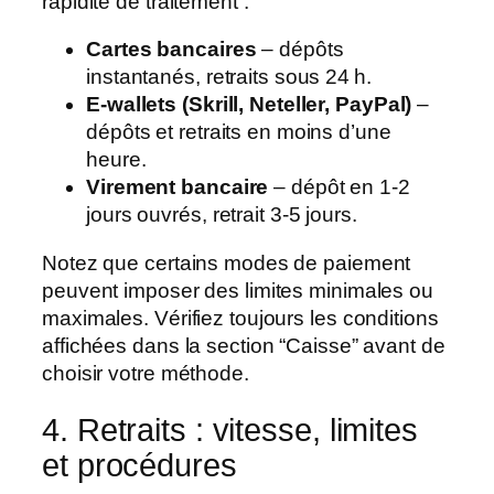
rapidité de traitement :
Cartes bancaires
– dépôts
instantanés, retraits sous 24 h.
E‑wallets (Skrill, Neteller, PayPal)
–
dépôts et retraits en moins d’une
heure.
Virement bancaire
– dépôt en 1‑2
jours ouvrés, retrait 3‑5 jours.
Notez que certains modes de paiement
peuvent imposer des limites minimales ou
maximales. Vérifiez toujours les conditions
affichées dans la section “Caisse” avant de
choisir votre méthode.
4. Retraits : vitesse, limites
et procédures