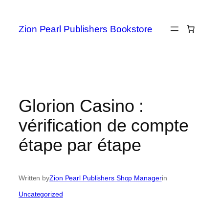
Zion Pearl Publishers Bookstore
Glorion Casino :
vérification de compte
étape par étape
Written by
Zion Pearl Publishers Shop Manager
in
Uncategorized