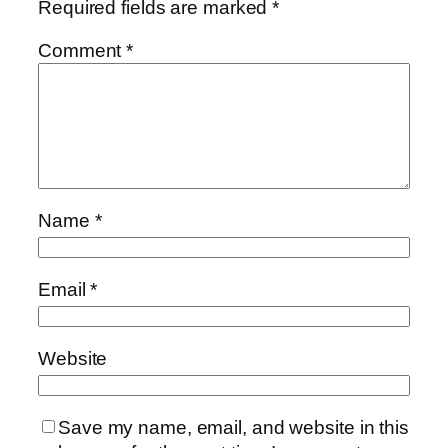
Required fields are marked
*
Comment
*
Name
*
Email
*
Website
Save my name, email, and website in this