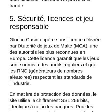
fraude.
5. Sécurité, licences et jeu
responsable
Glorion Casino opère sous licence délivrée
par l’Autorité de jeux de Malte (MGA), une
des autorités les plus reconnues en
Europe. Cette licence garantit que les jeux
sont soumis à des audits réguliers et que
les RNG (générateurs de nombres
aléatoires) respectent les standards de
l’industrie.
En matière de protection des données, le
site utilise le chiffrement SSL 256 bits,
identique à celui des banques. Pour les