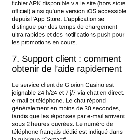
fichier APK disponible via le site (hors store
officiel) ainsi qu’une version iOS accessible
depuis l’App Store. L’application se
distingue par des temps de chargement
ultra‑rapides et des notifications push pour
les promotions en cours.
7. Support client : comment
obtenir de l’aide rapidement
Le service client de Glorion Casino est
joignable 24 h/24 et 7 j/7 via chat en direct,
e‑mail et téléphone. Le chat répond
généralement en moins de 30 secondes,
tandis que les réponses par e‑mail arrivent
sous 2 heures ouvrées. Le numéro de
téléphone français dédié est indiqué dans
la rubrique “Contact”.