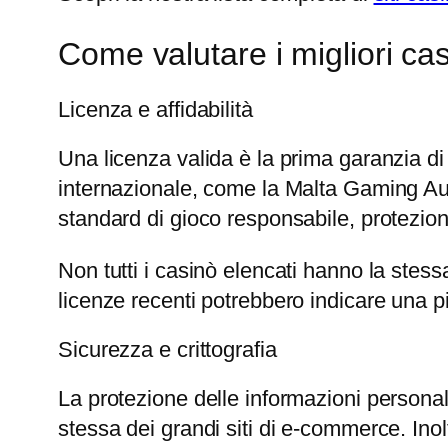
Come valutare i migliori c
Licenza e affidabilità
Una licenza valida è la prima garanzia di 
internazionale, come la Malta Gaming 
standard di gioco responsabile, protezione
Non tutti i casinò elencati hanno la stessa
licenze recenti potrebbero indicare una pi
Sicurezza e crittografia
La protezione delle informazioni personali
stessa dei grandi siti di e‑commerce. Inol