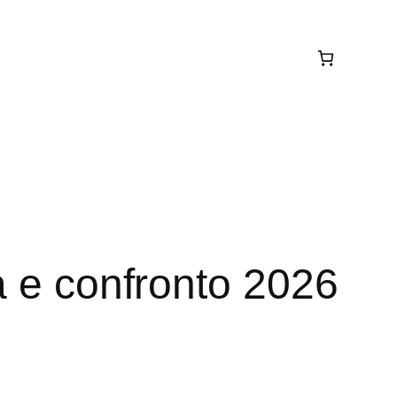
a e confronto 2026