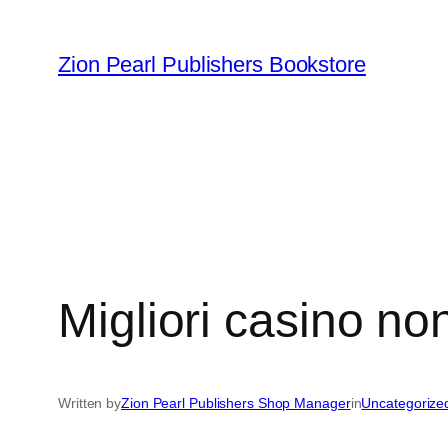
Zion Pearl Publishers Bookstore
Migliori casino n
Written by
Zion Pearl Publishers Shop Manager
in
Uncategorize