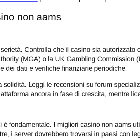
asino non aams
serietà. Controlla che il casino sia autorizzato d
Authority (MGA) o la UK Gambling Commission 
 dei dati e verifiche finanziarie periodiche.
 solidità. Leggi le recensioni su forum specializz
attaforma ancora in fase di crescita, mentre lic
 è fondamentale. I migliori casino non aams utili
tre, i server dovrebbero trovarsi in paesi con leg