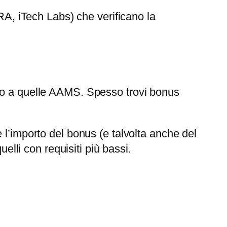
RA, iTech Labs) che verificano la
tto a quelle AAMS. Spesso trovi bonus
e l’importo del bonus (e talvolta anche del
elli con requisiti più bassi.