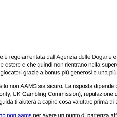
line è regolamentata dall’Agenzia delle Dogane 
e estere e che quindi non rientrano nella super
 giocatori grazie a bonus più generosi e una più
sito non AAMS sia sicuro. La risposta dipende da 
ority, UK Gambling Commission), reputazione de
 guida ti aiuterà a capire cosa valutare prima di 
sino non aams
per avere un punto di partenza aff