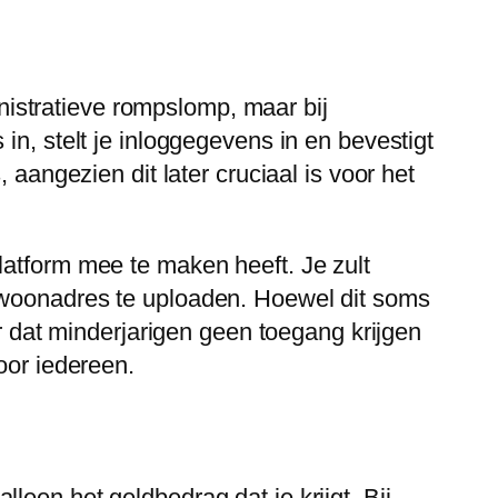
istratieve rompslomp, maar bij
in, stelt je inloggegevens in en bevestigt
 aangezien dit later cruciaal is voor het
latform mee te maken heeft. Je zult
e woonadres te uploaden. Hoewel dit soms
or dat minderjarigen geen toegang krijgen
oor iedereen.
een het geldbedrag dat je krijgt. Bij