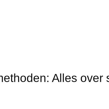
thoden: Alles over s