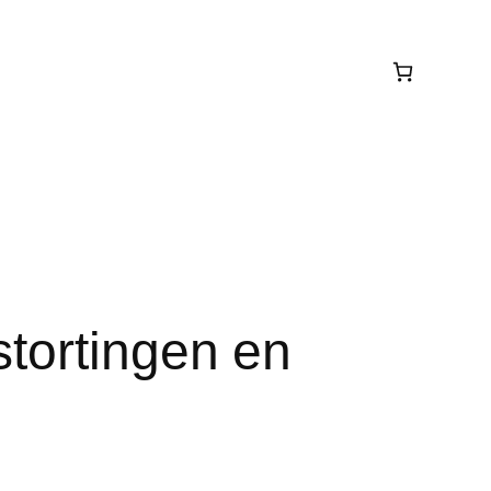
tortingen en