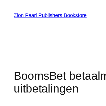
Zion Pearl Publishers Bookstore
BoomsBet betaalme
uitbetalingen